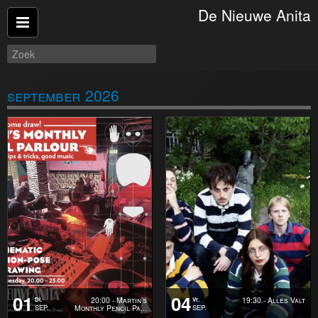
De Nieuwe Anita
Verder winkelen
Afrekenen
Terug naar de website
september 2026
01
04
20:00 - Martin’s
19:30 - Alles Valt
Di.
Vr.
Monthly Pencil Pa
SEP.
SEP.
…