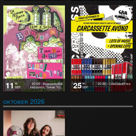
11
25
20:00 - Bandgurl666
20:00 - Carcassettes
Vr.
Vr.
presents: Thank Yo
SEP.
SEP.
…
oktober 2026