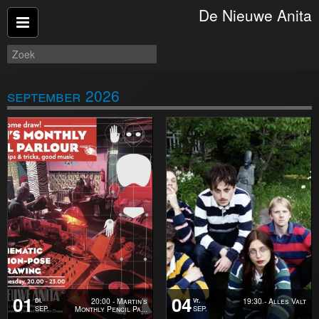
De Nieuwe Anita
Verder winkelen
Afrekenen
Terug naar de website
september 2026
01
04
20:00 - Martin’s
19:30 - Alles Valt
Di.
Vr.
Monthly Pencil Pa
SEP.
SEP.
…