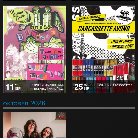
11
25
20:00 - Bandgurl666
20:00 - Carcassettes
Vr.
Vr.
presents: Thank Yo
SEP.
SEP.
…
oktober 2026