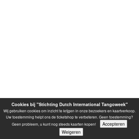
Cookies bij "Stichting Dutch International Tangoweek"
De eTickets voor
"Stichting Dutch International Tangoweek"
worden
Wij gebruiken cookies om inzicht te krijgen in onze bezoekers en kaartverkoop.
verwerkt door
TicketView.nl
| copyright © 2026. TicketView is NIET
aansprakelijk voor de planning, uitvoering én organistatie van het evenement
Uw toestemming helpt ons de ticketshop te verbeteren. Geen toestemming?
waarvoor u via onze ticketing-service tickets heeft gekocht. Verdere contacten over uw
Accepteren
Geen probleem, u kunt nog steeds kaarten kopen!
eTickets verlopen ALTIJD via
"Stichting Dutch International Tangoweek"
.
Weigeren