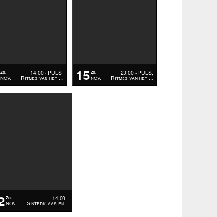
15
14:00 - PULS,
20:00 - PULS,
Zo.
Zo.
Ritmes van het
Ritmes van het
NOV.
NOV.
…
…
2
14:00 -
Zo.
Sinterklaas en
NOV.
…