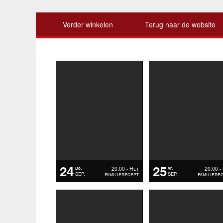
Verder winkelen
Terug naar de website
24
25
20:00 - Het
20:00 -
Do.
Vr.
familierecept
familiere
SEP.
SEP.