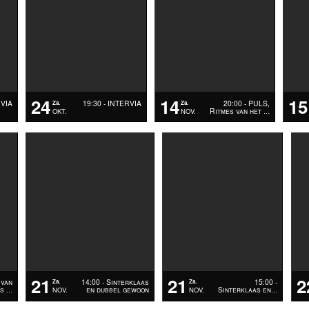
24
14
15
RVIA
19:30 - INTERVIA
20:00 - PULS,
Za.
Za.
Ritmes van het
OKT.
NOV.
…
21
21
2
 van
14:00 - Sinterklaas
15:00 -
Za.
Za.
ls
en dubbel gewoon
Sinterklaas en
NOV.
NOV.
…
…