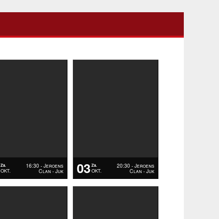
03
16:30 - Jeroens
20:30 - Jeroens
Za.
Za.
Clan - Juk
Clan - Juk
OKT.
OKT.