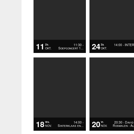
11
24
11:30 -
14:00 - INTE
Zo.
Za.
Soepconcert 1
OKT.
OKT.
…
18
20
14:00 -
20:30 - David
Wo.
Vr.
Sinterklaas en
Rosmalen - A
NOV.
NOV.
…