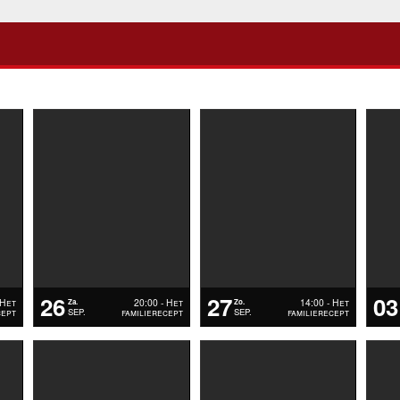
26
27
03
 Het
20:00 - Het
14:00 - Het
Za.
Zo.
cept
familierecept
familierecept
SEP.
SEP.