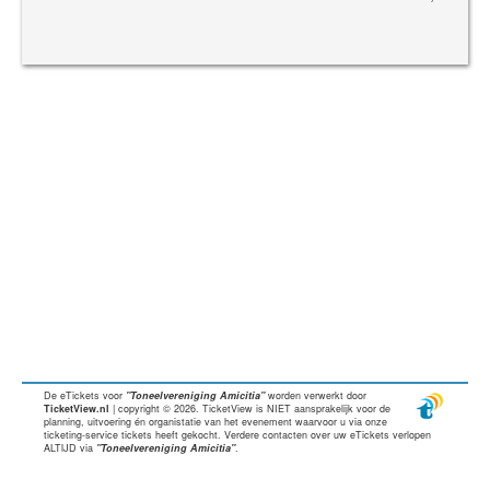
De eTickets voor
"Toneelvereniging Amicitia"
worden verwerkt door
TicketView.nl
| copyright © 2026. TicketView is NIET aansprakelijk voor de
planning, uitvoering én organistatie van het evenement waarvoor u via onze
ticketing-service tickets heeft gekocht. Verdere contacten over uw eTickets verlopen
ALTIJD via
"Toneelvereniging Amicitia"
.