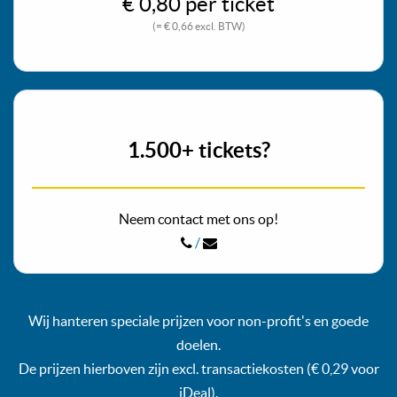
€ 0,80 per ticket
(= € 0,66 excl. BTW)
1.500+ tickets?
Neem contact met ons op!
/
Wij hanteren speciale prijzen voor non-profit's en goede
doelen.
De prijzen hierboven zijn excl. transactiekosten (€ 0,29 voor
iDeal).