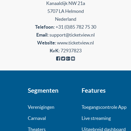
Kanaaldijk NW 21a
5707 LA Helmond
Nederland
Telefoon:
+31 (0)85 782 75 30
Email:
support@ticketview.nl
Website:
www.ticketview.nl
KvK:
72937823
Segmenten
Features
Verenigingen
Toegangscontrole App
Carnaval
Live streaming
Theaters
Uitgebreid dashboard