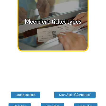
Meerdere ticket types
Loting-module
Scan App (iOS/Android)