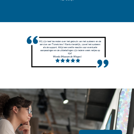
Wij zijn heel tevreden over het gebruik van het systeem en de
service van Ticketview! Klantvriendelijk, zowel het systeem
als de support. Altijd een snelle reactie voor eventuele
aanpassingen en de uitbetalingen zijn iedere week netjes op
tijd!
Wendy (Museum de Wieger)