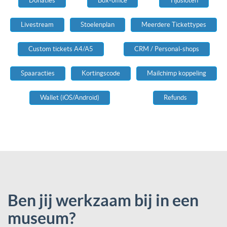
Donaties
Box-office
Tijdsloten
Livestream
Stoelenplan
Meerdere Tickettypes
Custom tickets A4/A5
CRM / Personal-shops
Spaaracties
Kortingscode
Mailchimp koppeling
Wallet (iOS/Android)
Refunds
Ben jij werkzaam bij in een
museum?