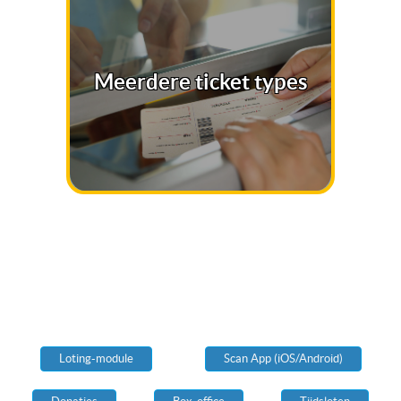
Meerdere ticket types
Loting-module
Scan App (iOS/Android)