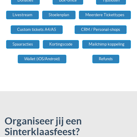
Donaties
Box-office
Tijdsloten
Livestream
Stoelenplan
Meerdere Tickettypes
Custom tickets A4/A5
CRM / Personal-shops
Spaaracties
Kortingscode
Mailchimp koppeling
Wallet (iOS/Android)
Refunds
Organiseer jij een
Sinterklaasfeest?