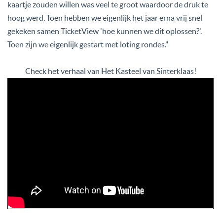
kaartje zouden willen was veel te groot waardoor de druk te
hoog werd. Toen hebben we eigenlijk het jaar erna vrij snel
gekeken samen TicketView 'hoe kunnen we dit oplossen?'.
Toen zijn we eigenlijk gestart met loting rondes."
Check het verhaal van Het Kasteel van Sinterklaas!