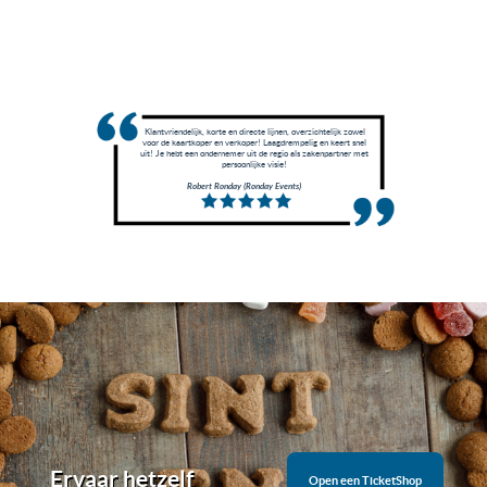
Klantvriendelijk, korte en directe lijnen, overzichtelijk zowel
voor de kaartkoper en verkoper! Laagdrempelig en keert snel
uit! Je hebt een ondernemer uit de regio als zakenpartner met
persoonlijke visie!
Robert Ronday (Ronday Events)
Ervaar hetzelf
Open een TicketShop